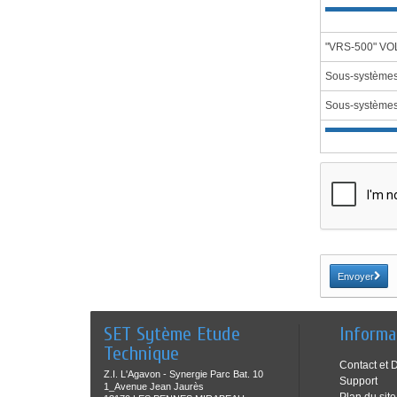
"VRS-500" V
Sous-système
Sous-systèmes
Envoyer
SET Sytème Etude
Informa
Technique
Contact et 
Z.I. L'Agavon - Synergie Parc Bat. 10
Support
1_Avenue Jean Jaurès