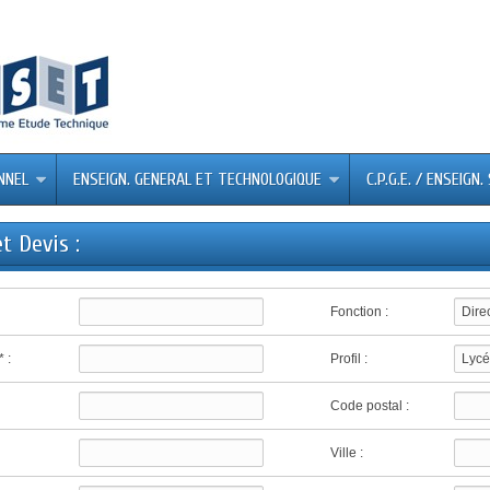
NNEL
ENSEIGN. GENERAL ET TECHNOLOGIQUE
C.P.G.E. / ENSEIGN
t Devis :
Fonction :
Dire
 :
Profil :
Lycé
Code postal :
Ville :