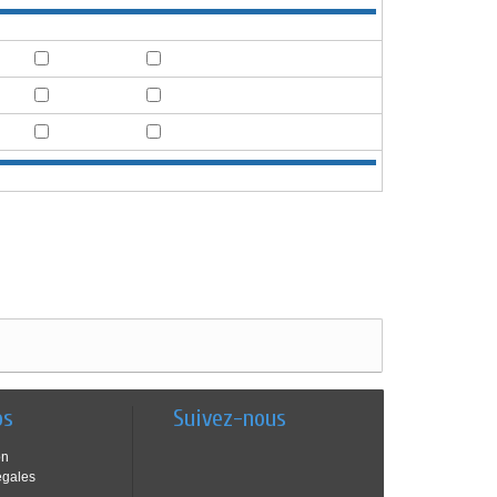
os
Suivez-nous
on
égales