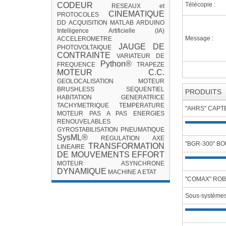
CODEUR
Télécopie :
RESEAUX et
CINEMATIQUE
PROTOCOLES
DD
ACQUISITION
MATLAB
ARDUINO
Intelligence Artificielle (IA)
Message :
ACCELEROMETRE
JAUGE DE
PHOTOVOLTAIQUE
CONTRAINTE
VARIATEUR DE
Python®
FREQUENCE
TRAPEZE
MOTEUR C.C.
GEOLOCALISATION
MOTEUR
BRUSHLESS
SEQUENTIEL
PRODUITS
HABITATION
GENERATRICE
TACHYMETRIQUE
TEMPERATURE
"AHRS" CAPT
MOTEUR PAS A PAS
ENERGIES
RENOUVELABLES
GYROSTABILISATION
PNEUMATIQUE
SysML®
REGULATION
AXE
"BGR-300" B
TRANSFORMATION
LINEAIRE
DE MOUVEMENTS
EFFORT
MOTEUR ASYNCHRONE
DYNAMIQUE
MACHINE A ETAT
"COMAX" ROB
Sous-système