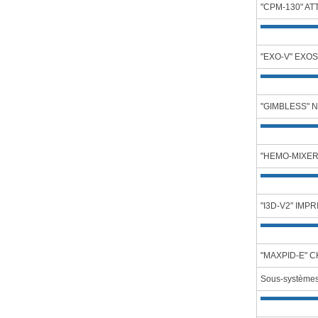
"CPM-130" A
"EXO-V" EXO
"GIMBLESS" 
"HEMO-MIXER
"I3D-V2" IM
"MAXPID-E" 
Sous-système