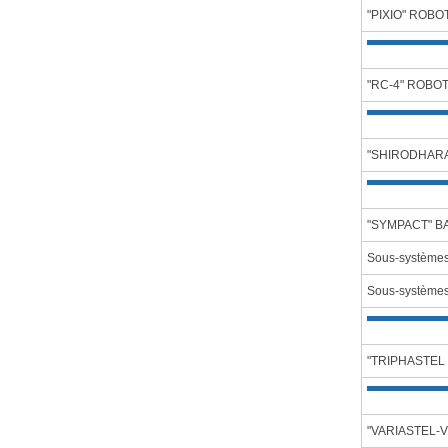
"PIXIO" ROB
"RC-4" ROBO
"SHIRODHARA
"SYMPACT" B
Sous-système
Sous-système
"TRIPHASTEL 
"VARIASTEL-