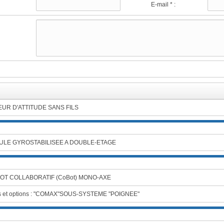
E-mail * :
EUR D'ATTITUDE SANS FILS
OULE GYROSTABILISEE A DOUBLE-ETAGE
OT COLLABORATIF (CoBot) MONO-AXE
s et options : "COMAX"SOUS-SYSTEME "POIGNEE"