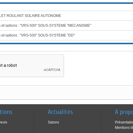
OLET ROULANT SOLAIRE AUTONOME
s et options : "VRS-500" SOUS-SYSTEME "MECANISME"
 et options : "VRS-500" SOUS-SYSTEME "DD"
tions
Actualités
A prop
Devis
Salons
Présentati
Mentions l