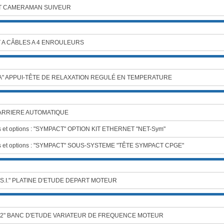
OT CAMERAMAN SUIVEUR
T A CÂBLES A 4 ENROULEURS
" APPUI-TÊTE DE RELAXATION REGULÉ EN TEMPERATURE
ARRIERE AUTOMATIQUE
s et options : "SYMPACT" OPTION KIT ETHERNET "NET-Sym"
s et options : "SYMPACT" SOUS-SYSTEME "TÊTE SYMPACT CPGE"
S.I." PLATINE D'ETUDE DEPART MOTEUR
V2" BANC D'ETUDE VARIATEUR DE FREQUENCE MOTEUR