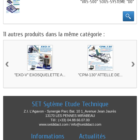
"VRS-500" SOUS-SYSTEME "DD"
11 autres produits dans la même catégorie :
‹
›
"EXO-V" EXOSQUELETTE A...
"CPM-130" ATTELLE DE...
"
SET Sytème Etude Technique
Z.I. L'Agavon - Synergie Parc Bat. 10 1_Avenue Jean Jaurès
13170 LES PENNES MIRABEAU
Tél : (+33) 04.88.66.07.00
www.setdidact.com / info@setdidact.com
Informations
Actualités